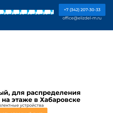
+7 (342) 207-30-33
Чат с главным инженером
office@elizdel-m.ru
ый, для распределения
 на этаже в Хабаровске
лектные устройства