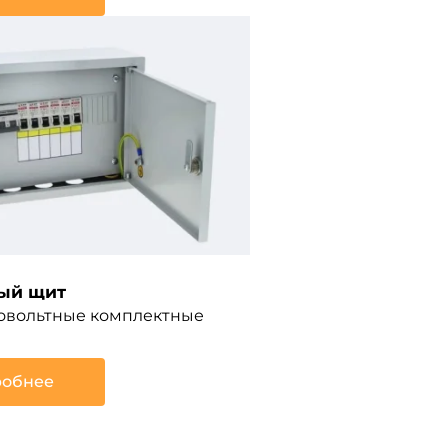
ый щит
ковольтные комплектные
обнее