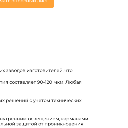
чать опросный лист
х заводов изготовителей, что
ия составляет 90-120 мкм. Любая
х решений с учетом технических
внутренним освещением, карманами
тельной защитой от проникновения,