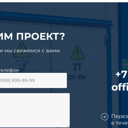
ИМ ПРОЕКТ?
 и мы свяжемся с вами
телефон
+7
off
Пере
в теч