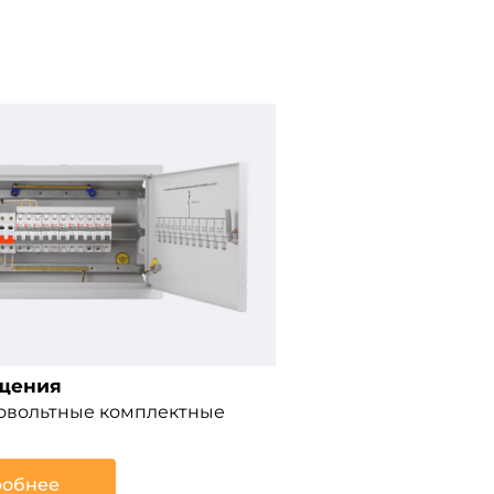
щения
ковольтные комплектные
обнее